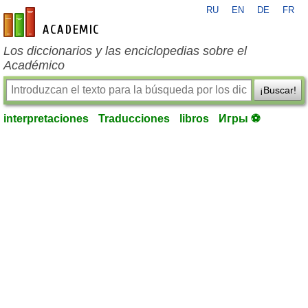
RU
EN
DE
FR
es-academic.com
Los diccionarios y las enciclopedias sobre el
Académico
¡Buscar!
interpretaciones
Traducciones
libros
Игры ⚽