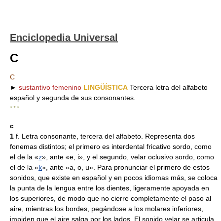
Enciclopedia Universal
C
C
►
sustantivo femenino
LINGÜÍSTICA
Tercera letra del alfabeto
español y segunda de sus consonantes.
* * *
c
1
f. Letra consonante, tercera del alfabeto. Representa dos
fonemas distintos; el primero es interdental fricativo sordo, como
el de la «
z
», ante «e, i», y el segundo, velar oclusivo sordo, como
el de la «
k
», ante «a, o, u». Para pronunciar el primero de estos
sonidos, que existe en español y en pocos idiomas más, se coloca
la punta de la lengua entre los dientes, ligeramente apoyada en
los superiores, de modo que no cierre completamente el paso al
aire, mientras los bordes, pegándose a los molares inferiores,
impiden que el aire salga por los lados. El sonido velar se articula